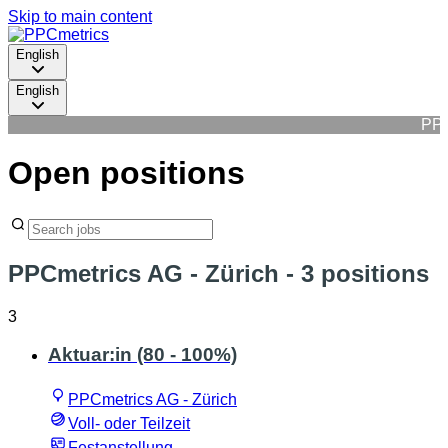
Skip to main content
English
English
PPC
Open positions
PPCmetrics AG - Zürich
- 3 positions
3
Aktuar:in (80 - 100%)
PPCmetrics AG - Zürich
Voll- oder Teilzeit
Festanstellung